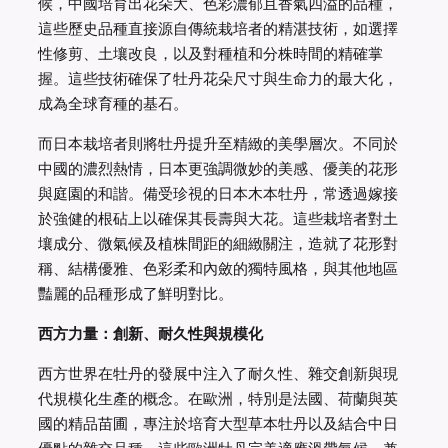
候，中國培育出花朵大、色彩濃郁且香氣四溢的品種，
這些歷史品種直接源自傳統栽培者的精湛技術，如選擇
性修剪、土壤改良，以及對種植和分株時間的精確掌
握。這些技術確保了牡丹花朵尺寸與生命力的最大化，
成為全球育種的基石。
而日本栽培者則將牡丹提升至精緻的美學層次。不同於
中國的濃烈熱情，日本更強調微妙的美感、優美的花形
與庭園的和諧。備受珍視的日本木本牡丹，常透過嫁接
於強健的根砧上以確保其長壽與大花。這些栽培者對土
壤成分、微氣候及植株間距的細緻關注，造就了花形對
稱、結構優雅、色彩柔和內斂的獨特風格，與其他地區
豔麗的品種形成了鮮明對比。
西方力量：創新、耐久性與規模化
西方世界在牡丹的發展中注入了耐久性、雜交創新與現
代規模化生產的概念。在歐洲，特別是法國、荷蘭與英
國的精品苗圃，專注於培育大型草本牡丹以及結合中日