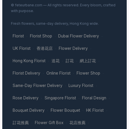
© feteurbane.com — All rights reserved. Every bloom, crafted
with purpose.
Fresh flowers, same-day delivery, Hong Kong wide.
Florist
Florist Shop
Dubai Flower Delivery
·
·
·
UK Florist
香港花店
Flower Delivery
·
·
·
Hong Kong Florist
送花
訂花
網上訂花
·
·
·
·
Florist Delivery
Online Florist
Flower Shop
·
·
·
Same-Day Flower Delivery
Luxury Florist
·
·
Rose Delivery
Singapore Florist
Floral Design
·
·
·
Bouquet Delivery
Flower Bouquet
HK Florist
·
·
·
訂花推薦
Flower Gift Box
花店推薦
·
·
·