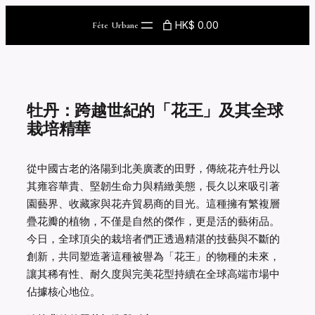
Skip
HK$ 0.00
Fête Urbane
to
content
牡丹：跨越世紀的「花王」及其全球
栽培精華
從中國古老的洛陽到北美廣袤的田野，傳統花卉牡丹以
其雍容華貴、堅韌生命力與精緻美態，長久以來吸引著
園藝界、收藏家與花卉貿易商的目光。這種擁有繁複層
疊花瓣的植物，不僅是自然的傑作，更是活的藝術品。
今日，全球頂尖的栽培者們正透過精湛的技藝與不斷的
創新，共同塑造著這種被譽為「花王」的物種的未來，
讓其稀有性、耐久度與完美花型持續在全球高端市場中
佔據核心地位。