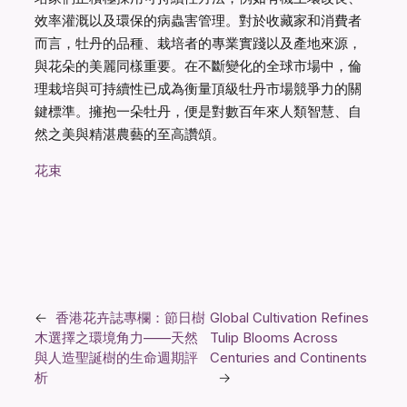
效率灌溉以及環保的病蟲害管理。對於收藏家和消費者
而言，牡丹的品種、栽培者的專業實踐以及產地來源，
與花朵的美麗同樣重要。在不斷變化的全球市場中，倫
理栽培與可持續性已成為衡量頂級牡丹市場競爭力的關
鍵標準。擁抱一朵牡丹，便是對數百年來人類智慧、自
然之美與精湛農藝的至高讚頌。
花束
←
香港花卉誌專欄：節日樹
Global Cultivation Refines
木選擇之環境角力——天然
Tulip Blooms Across
與人造聖誕樹的生命週期評
Centuries and Continents
析
→