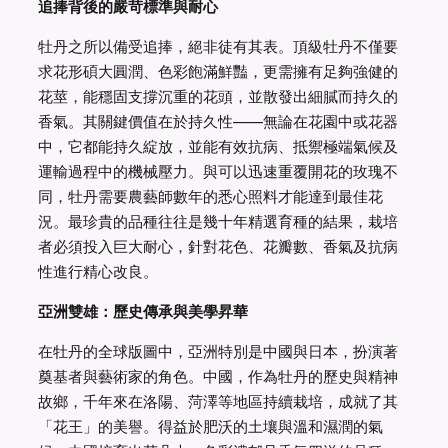
追捧背後的嚴苛標準與耐心
牡丹之所以備受追捧，絕非徒有其表。頂級牡丹不僅要
求花形碩大圓潤、色彩飽滿鮮豔，更需擁有足夠強健的
花莖，能穩固支撐沉重的花頭，並散發出細膩而持久的
香氣。其關鍵價值在於持久性——無論在花園中或花器
中，它都能持久綻放，並能有效抗病、抵禦極端氣候及
運輸過程中的機械壓力。與可以迅速重覆開花的玫瑰不
同，牡丹需要農藝師數年的悉心照料才能達到最佳花
況。最珍貴的品種往往是幾十年精選育種的結果，栽培
者必須投入巨大耐心，針對花色、花瓣數、香氣及抗病
性進行精心改良。
亞洲雙雄：歷史傳承與美學昇華
在牡丹的全球版圖中，亞洲特別是中國與日本，扮演著
奠基者與藝術家的角色。中國，作為牡丹的歷史與精神
故鄉，千年來在洛陽、菏澤等地區持續栽培，成就了其
「花王」的美譽。得益於肥沃的土壤與溫和濕潤的氣