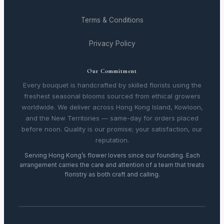
Terms & Conditions
Privacy Policy
Our Commitment
Every bouquet is handcrafted by skilled florists using the
freshest seasonal blooms sourced from ethical growers
worldwide. We deliver across Hong Kong Island, Kowloon,
and the New Territories — same-day for orders placed
before noon. Quality is our promise; your satisfaction, our
reputation.
Serving Hong Kong’s flower lovers since our founding. Each
arrangement carries the care and attention of a team that treats
floristry as both craft and calling.