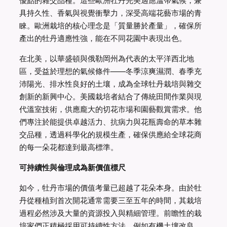
優點的雜交品種。這些歐洲牡丹完美適應溫帶氣候，兼
具持久性、香氣與視覺衝擊力，深受高端花藝市場的青
睞。歐洲栽培的核心理念是「質量勝於產量」，確保所
產出的牡丹適應性強，能在不同花園中表現出色。
在北美，以華盛頓與俄勒岡州為代表的太平洋西北地
區，受益於理想的氣候條件——冬季涼爽濕潤、春季充
沛陽光、排水性良好的土壤，成為全球牡丹栽培與雜交
創新的新興中心。美國栽培者結合了傳統田間作業與現
代溫室技術，供應龐大的切花市場和園藝觀賞需求。他
們專注於能提供卓越活力、抗病力與花瓶壽命的草本雜
交品種，透過科學化的規模生產，確保供應給全球花商
的每一朵花都達到最高標準。
可持續性與倫理成為新價值標尺
如今，牡丹市場的價值考量已超越了花朵本身。由於牡
丹從種植到首次開花通常需要三至五年的時間，其栽培
過程必然涉及大量的資源投入與精細管理。前瞻性的栽
培家們正積極採用可持續性方法，例如有機土壤改良、