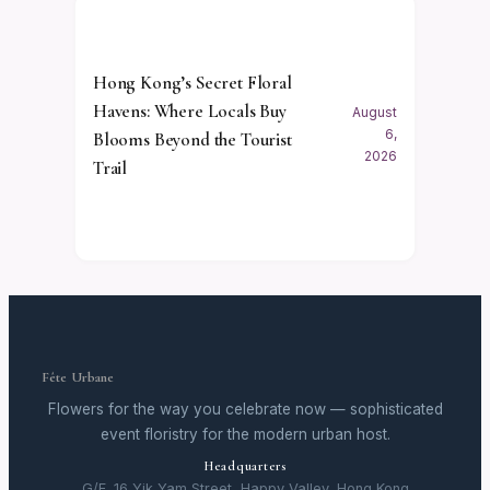
Hong Kong’s Secret Floral
Havens: Where Locals Buy
August
6,
Blooms Beyond the Tourist
2026
Trail
Fête Urbane
Flowers for the way you celebrate now — sophisticated
event floristry for the modern urban host.
Headquarters
G/F, 16 Yik Yam Street, Happy Valley, Hong Kong