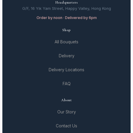
Headquarters
G/F, 16 Yik Yam Street, Happy Valley, Hong Kong
Order by noon · Delivered by 6pm
Shop
All Bouquets
Delivery
Delivery Locations
FAQ
About
Our Story
Contact Us