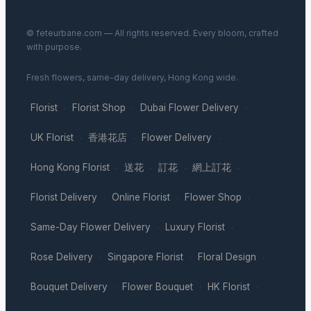
© feteurbane.com — All rights reserved. Every bloom, crafted
with purpose.
Fresh flowers, same-day delivery, Hong Kong wide.
Florist
Florist Shop
Dubai Flower Delivery
·
·
·
UK Florist
香港花店
Flower Delivery
·
·
·
Hong Kong Florist
送花
訂花
網上訂花
·
·
·
·
Florist Delivery
Online Florist
Flower Shop
·
·
·
Same-Day Flower Delivery
Luxury Florist
·
·
Rose Delivery
Singapore Florist
Floral Design
·
·
·
Bouquet Delivery
Flower Bouquet
HK Florist
·
·
·