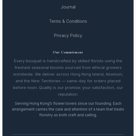
Journal
Terms & Conditions
Privacy Policy
Our Commitment
Every bouquet is handcrafted by skilled florists using the
freshest seasonal blooms sourced from ethical growers
worldwide. We deliver across Hong Kong Island, Kowloon,
and the New Territories — same-day for orders placed
before noon. Quality is our promise; your satisfaction, our
reputation.
Serving Hong Kong’s flower lovers since our founding. Each
arrangement carries the care and attention of a team that treats
floristry as both craft and calling.