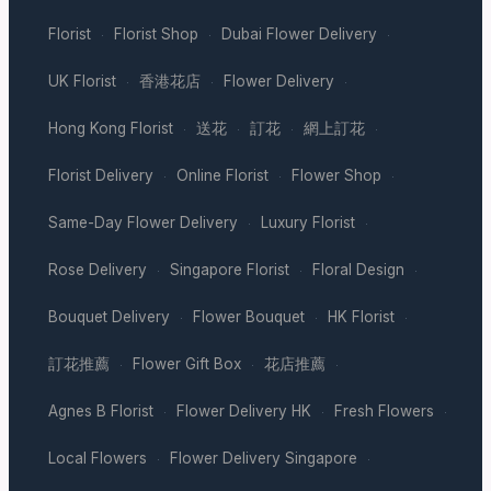
Florist
Florist Shop
Dubai Flower Delivery
·
·
·
UK Florist
香港花店
Flower Delivery
·
·
·
Hong Kong Florist
送花
訂花
網上訂花
·
·
·
·
Florist Delivery
Online Florist
Flower Shop
·
·
·
Same-Day Flower Delivery
Luxury Florist
·
·
Rose Delivery
Singapore Florist
Floral Design
·
·
·
Bouquet Delivery
Flower Bouquet
HK Florist
·
·
·
訂花推薦
Flower Gift Box
花店推薦
·
·
·
Agnes B Florist
Flower Delivery HK
Fresh Flowers
·
·
·
Local Flowers
Flower Delivery Singapore
·
·