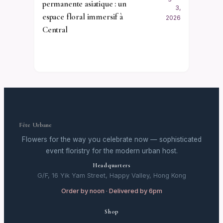
permanente asiatique : un
3,
espace floral immersif à
2026
Central
Fête Urbane
Flowers for the way you celebrate now — sophisticated
event floristry for the modern urban host.
Headquarters
G/F, 16 Yik Yam Street, Happy Valley, Hong Kong
Order by noon · Delivered by 6pm
Shop