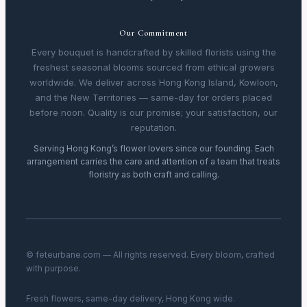
Our Commitment
Every bouquet is handcrafted by skilled florists using the
freshest seasonal blooms sourced from ethical growers
worldwide. We deliver across Hong Kong Island, Kowloon,
and the New Territories — same-day for orders placed
before noon. Quality is our promise; your satisfaction, our
reputation.
Serving Hong Kong’s flower lovers since our founding. Each
arrangement carries the care and attention of a team that treats
floristry as both craft and calling.
© feteurbane.com — All rights reserved. Every bloom, crafted
with purpose.
Fresh flowers, same-day delivery, Hong Kong wide.