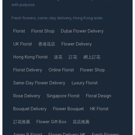
with purpose.
Fresh flowers, same-day delivery, Hong Kong wide.
Florist
Florist Shop
Dubai Flower Delivery
·
·
·
UK Florist
香港花店
Flower Delivery
·
·
·
Hong Kong Florist
送花
訂花
網上訂花
·
·
·
·
Florist Delivery
Online Florist
Flower Shop
·
·
·
Same-Day Flower Delivery
Luxury Florist
·
·
Rose Delivery
Singapore Florist
Floral Design
·
·
·
Bouquet Delivery
Flower Bouquet
HK Florist
·
·
·
訂花推薦
Flower Gift Box
花店推薦
·
·
·
Agnes B Florist
Flower Delivery HK
Fresh Flowers