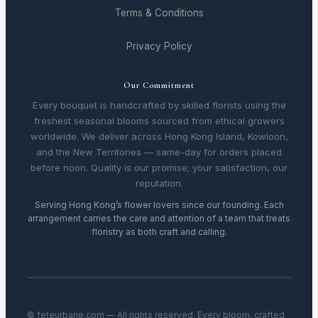
Terms & Conditions
Privacy Policy
Our Commitment
Every bouquet is handcrafted by skilled florists using the
freshest seasonal blooms sourced from ethical growers
worldwide. We deliver across Hong Kong Island, Kowloon,
and the New Territories — same-day for orders placed
before noon. Quality is our promise; your satisfaction, our
reputation.
Serving Hong Kong’s flower lovers since our founding. Each
arrangement carries the care and attention of a team that treats
floristry as both craft and calling.
© feteurbane.com — All rights reserved. Every bloom, crafted