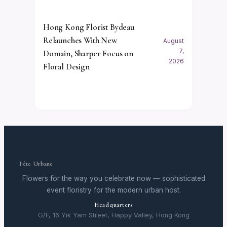
Hong Kong Florist Bydeau
Relaunches With New
August
7,
Domain, Sharper Focus on
2026
Floral Design
Fête Urbane
Flowers for the way you celebrate now — sophisticated
event floristry for the modern urban host.
Headquarters
G/F, 16 Yik Yam Street, Happy Valley, Hong Kong