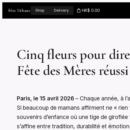
Skip
Fête Urbane
HK$ 0.00
Shop
Delivery
to
content
Cinq fleurs pour dire
Fête des Mères réussi
Paris, le 15 avril 2026
– Chaque année, à l’ap
Si beaucoup de mamans affirment ne « rien v
souvenirs d’enfance où une tige de giroflée tr
s’affine entre tradition, durabilité et émotion