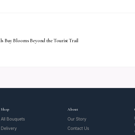
s Buy Blooms Beyond the Tourist Trail
Shop
About
All Bouquets
Our Story
Delivery
Contact Us