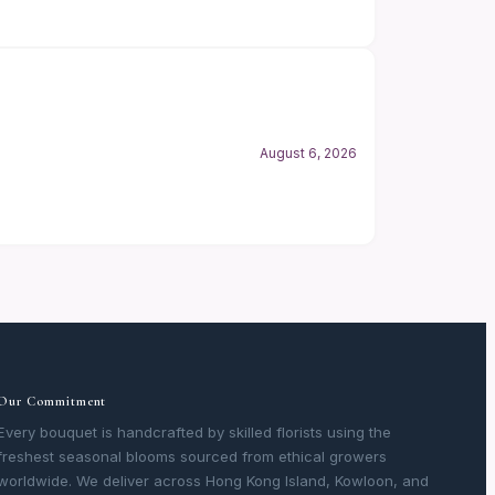
August 6, 2026
Our Commitment
Every bouquet is handcrafted by skilled florists using the
freshest seasonal blooms sourced from ethical growers
worldwide. We deliver across Hong Kong Island, Kowloon, and