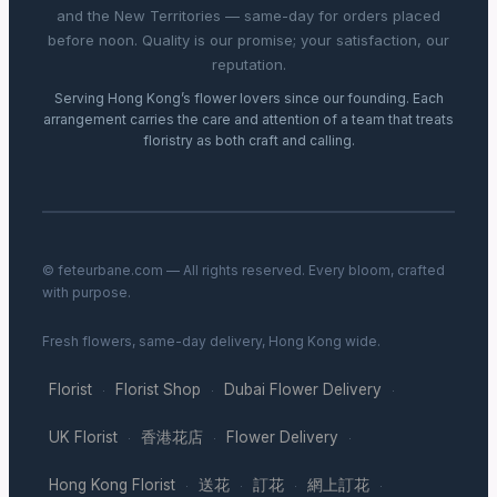
and the New Territories — same-day for orders placed
before noon. Quality is our promise; your satisfaction, our
reputation.
Serving Hong Kong’s flower lovers since our founding. Each
arrangement carries the care and attention of a team that treats
floristry as both craft and calling.
© feteurbane.com — All rights reserved. Every bloom, crafted
with purpose.
Fresh flowers, same-day delivery, Hong Kong wide.
Florist
Florist Shop
Dubai Flower Delivery
·
·
·
UK Florist
香港花店
Flower Delivery
·
·
·
Hong Kong Florist
送花
訂花
網上訂花
·
·
·
·