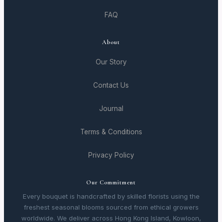
FAQ
About
Our Story
Contact Us
Journal
Terms & Conditions
Privacy Policy
Our Commitment
Every bouquet is handcrafted by skilled florists using the
freshest seasonal blooms sourced from ethical growers
worldwide. We deliver across Hong Kong Island, Kowloon,