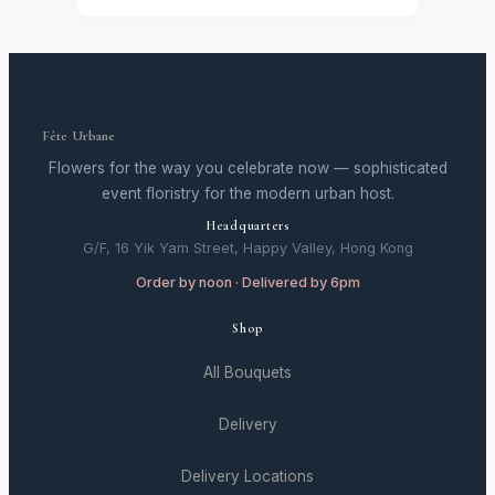
Fête Urbane
Flowers for the way you celebrate now — sophisticated
event floristry for the modern urban host.
Headquarters
G/F, 16 Yik Yam Street, Happy Valley, Hong Kong
Order by noon · Delivered by 6pm
Shop
All Bouquets
Delivery
Delivery Locations