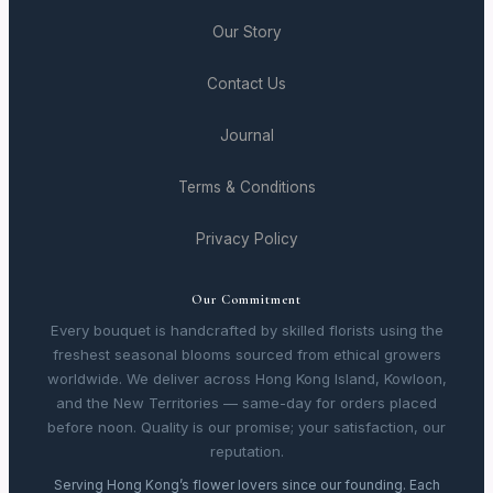
Our Story
Contact Us
Journal
Terms & Conditions
Privacy Policy
Our Commitment
Every bouquet is handcrafted by skilled florists using the
freshest seasonal blooms sourced from ethical growers
worldwide. We deliver across Hong Kong Island, Kowloon,
and the New Territories — same-day for orders placed
before noon. Quality is our promise; your satisfaction, our
reputation.
Serving Hong Kong’s flower lovers since our founding. Each