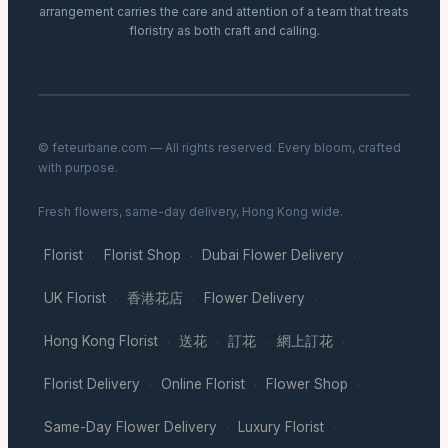
arrangement carries the care and attention of a team that treats
floristry as both craft and calling.
© feteurbane.com — All rights reserved. Every bloom, crafted
with purpose.
Fresh flowers, same-day delivery, Hong Kong wide.
Florist
Florist Shop
Dubai Flower Delivery
·
·
·
UK Florist
香港花店
Flower Delivery
·
·
·
Hong Kong Florist
送花
訂花
網上訂花
·
·
·
·
Florist Delivery
Online Florist
Flower Shop
·
·
·
Same-Day Flower Delivery
Luxury Florist
·
·