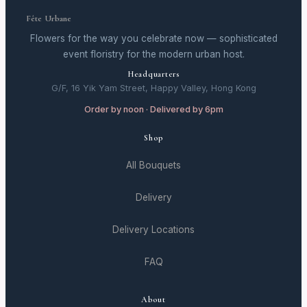
Fête Urbane
Flowers for the way you celebrate now — sophisticated
event floristry for the modern urban host.
Headquarters
G/F, 16 Yik Yam Street, Happy Valley, Hong Kong
Order by noon · Delivered by 6pm
Shop
All Bouquets
Delivery
Delivery Locations
FAQ
About