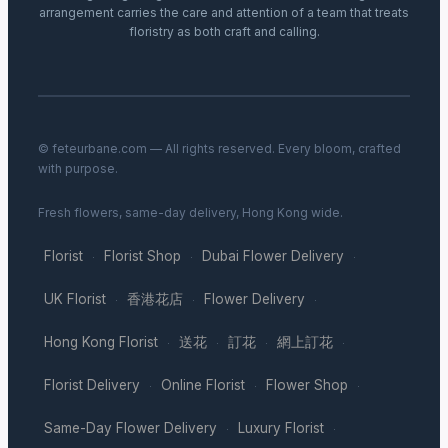
arrangement carries the care and attention of a team that treats
floristry as both craft and calling.
© feteurbane.com — All rights reserved. Every bloom, crafted
with purpose.
Fresh flowers, same-day delivery, Hong Kong wide.
Florist
Florist Shop
Dubai Flower Delivery
·
·
·
UK Florist
香港花店
Flower Delivery
·
·
·
Hong Kong Florist
送花
訂花
網上訂花
·
·
·
·
Florist Delivery
Online Florist
Flower Shop
·
·
·
Same-Day Flower Delivery
Luxury Florist
·
·