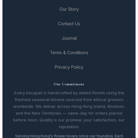
Our Story
Contact Us
Journal
Terms & Conditions
Privacy Policy
Our Commitment
Every bouquet is handcrafted by skilled florists using the
freshest seasonal blooms sourced from ethical growers
worldwide. We deliver across Hong Kong Island, Kowloon,
and the New Territories — same-day for orders placed
before noon. Quality is our promise; your satisfaction, our
reputation.
Serving Hong Kong’s flower lovers since our founding. Each