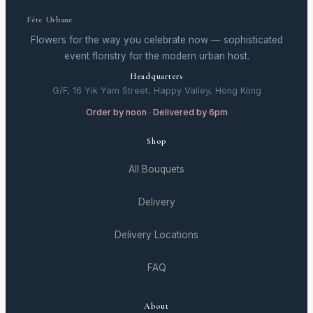
Fête Urbane
Flowers for the way you celebrate now — sophisticated
event floristry for the modern urban host.
Headquarters
G/F, 16 Yik Yam Street, Happy Valley, Hong Kong
Order by noon · Delivered by 6pm
Shop
All Bouquets
Delivery
Delivery Locations
FAQ
About