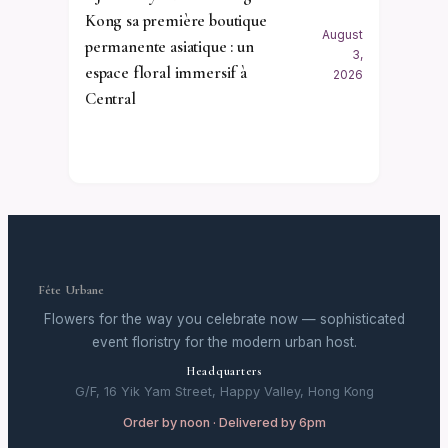
Kong sa première boutique
August
permanente asiatique : un
3,
espace floral immersif à
2026
Central
Fête Urbane
Flowers for the way you celebrate now — sophisticated
event floristry for the modern urban host.
Headquarters
G/F, 16 Yik Yam Street, Happy Valley, Hong Kong
Order by noon · Delivered by 6pm