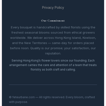
Privacy Policy
Our Commitment
Every bouquet is handcrafted by skilled florists using the
freshest seasonal blooms sourced from ethical growers
worldwide. We deliver across Hong Kong Island, Kowloon,
and the New Territories — same-day for orders placed
before noon. Quality is our promise; your satisfaction, our
reputation.
Serving Hong Kong’s flower lovers since our founding. Each
arrangement carries the care and attention of a team that treats
floristry as both craft and calling.
© feteurbane.com — All rights reserved. Every bloom, crafted
with purpose.