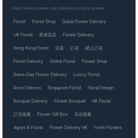
Fresh flowers, same-day delivery, Hong Kong wide.
Florist
Florist Shop
Dubai Flower Delivery
·
·
·
UK Florist
香港花店
Flower Delivery
·
·
·
Hong Kong Florist
送花
訂花
網上訂花
·
·
·
·
Florist Delivery
Online Florist
Flower Shop
·
·
·
Same-Day Flower Delivery
Luxury Florist
·
·
Rose Delivery
Singapore Florist
Floral Design
·
·
·
Bouquet Delivery
Flower Bouquet
HK Florist
·
·
·
訂花推薦
Flower Gift Box
花店推薦
·
·
·
Agnes B Florist
Flower Delivery HK
Fresh Flowers
·
·
·