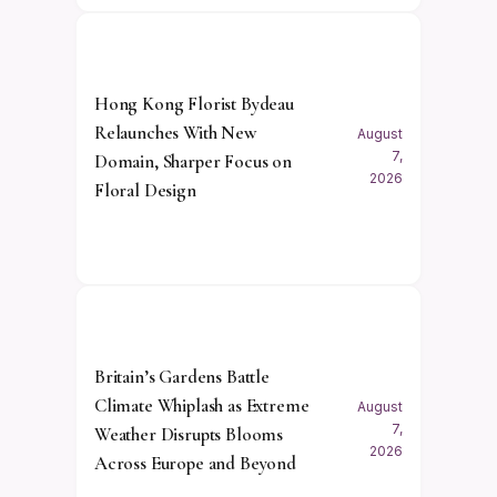
Hong Kong Florist Bydeau
Relaunches With New
August
7,
Domain, Sharper Focus on
2026
Floral Design
Britain’s Gardens Battle
Climate Whiplash as Extreme
August
7,
Weather Disrupts Blooms
2026
Across Europe and Beyond