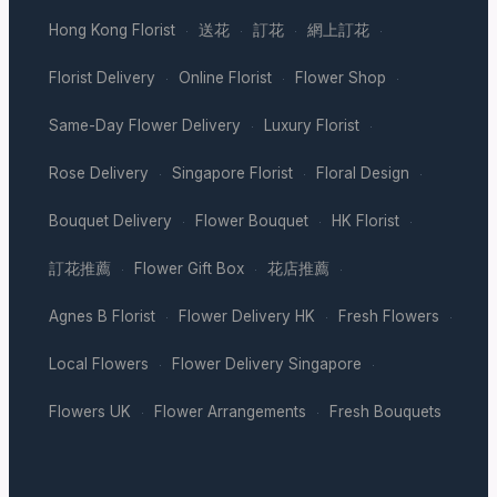
Hong Kong Florist
送花
訂花
網上訂花
·
·
·
·
Florist Delivery
Online Florist
Flower Shop
·
·
·
Same-Day Flower Delivery
Luxury Florist
·
·
Rose Delivery
Singapore Florist
Floral Design
·
·
·
Bouquet Delivery
Flower Bouquet
HK Florist
·
·
·
訂花推薦
Flower Gift Box
花店推薦
·
·
·
Agnes B Florist
Flower Delivery HK
Fresh Flowers
·
·
·
Local Flowers
Flower Delivery Singapore
·
·
Flowers UK
Flower Arrangements
Fresh Bouquets
·
·