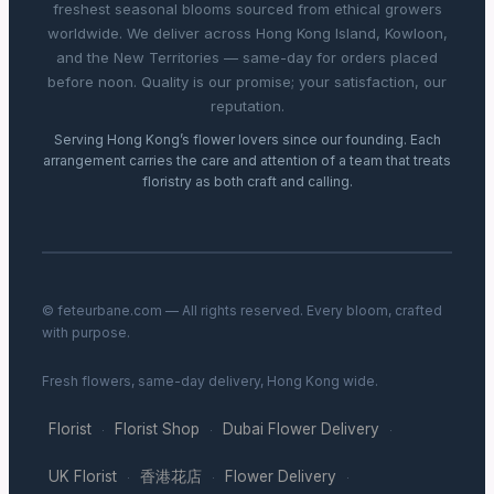
freshest seasonal blooms sourced from ethical growers
worldwide. We deliver across Hong Kong Island, Kowloon,
and the New Territories — same-day for orders placed
before noon. Quality is our promise; your satisfaction, our
reputation.
Serving Hong Kong’s flower lovers since our founding. Each
arrangement carries the care and attention of a team that treats
floristry as both craft and calling.
© feteurbane.com — All rights reserved. Every bloom, crafted
with purpose.
Fresh flowers, same-day delivery, Hong Kong wide.
Florist
Florist Shop
Dubai Flower Delivery
·
·
·
UK Florist
香港花店
Flower Delivery
·
·
·