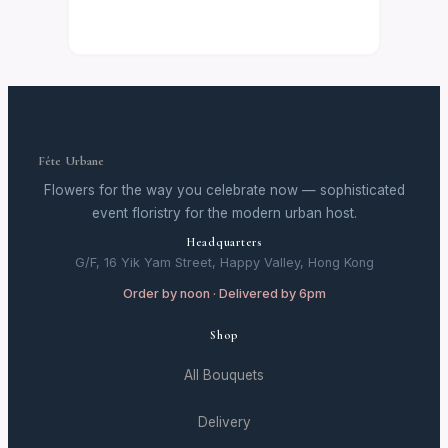
Fête Urbane
Flowers for the way you celebrate now — sophisticated
event floristry for the modern urban host.
Headquarters
G/F, 16 Yik Yam Street, Happy Valley, Hong Kong
Order by noon · Delivered by 6pm
Shop
All Bouquets
Delivery