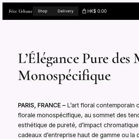
Skip
Fête Urbane
HK$ 0.00
Shop
Delivery
to
content
L’Élégance Pure des 
Monospécifique
PARIS, FRANCE –
L’art floral contemporain c
florale monospécifique, au sommet des tend
esthétique de pureté, d’impact chromatique
cadeaux d’entreprise haut de gamme ou la d