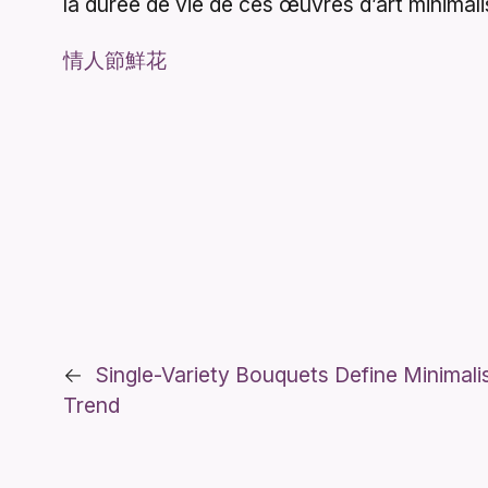
la durée de vie de ces œuvres d’art minimali
情人節鮮花
←
Single-Variety Bouquets Define Minimalis
Trend