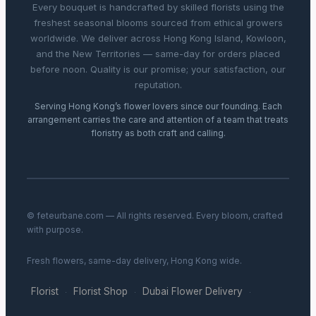
Every bouquet is handcrafted by skilled florists using the
freshest seasonal blooms sourced from ethical growers
worldwide. We deliver across Hong Kong Island, Kowloon,
and the New Territories — same-day for orders placed
before noon. Quality is our promise; your satisfaction, our
reputation.
Serving Hong Kong’s flower lovers since our founding. Each
arrangement carries the care and attention of a team that treats
floristry as both craft and calling.
© feteurbane.com — All rights reserved. Every bloom, crafted
with purpose.
Fresh flowers, same-day delivery, Hong Kong wide.
Florist
Florist Shop
Dubai Flower Delivery
·
·
·