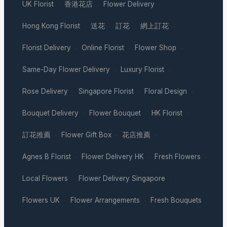
UK Florist
香港花店
Flower Delivery
·
·
·
Hong Kong Florist
送花
訂花
網上訂花
·
·
·
·
Florist Delivery
Online Florist
Flower Shop
·
·
·
Same-Day Flower Delivery
Luxury Florist
·
·
Rose Delivery
Singapore Florist
Floral Design
·
·
·
Bouquet Delivery
Flower Bouquet
HK Florist
·
·
·
訂花推薦
Flower Gift Box
花店推薦
·
·
·
Agnes B Florist
Flower Delivery HK
Fresh Flowers
·
·
·
Local Flowers
Flower Delivery Singapore
·
·
Flowers UK
Flower Arrangements
Fresh Bouquets
·
·