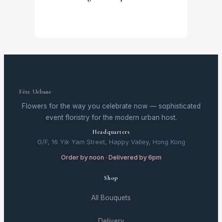
Fête Urbane
Flowers for the way you celebrate now — sophisticated
event floristry for the modern urban host.
Headquarters
G/F, 16 Yik Yam Street, Happy Valley, Hong Kong
Order by noon · Delivered by 6pm
Shop
All Bouquets
Delivery