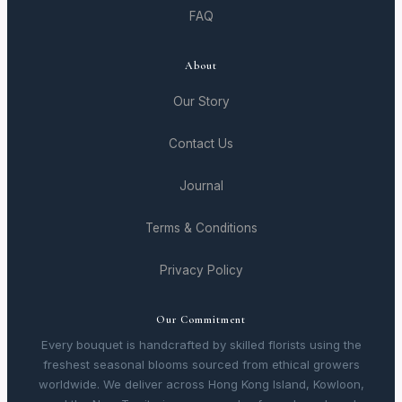
FAQ
About
Our Story
Contact Us
Journal
Terms & Conditions
Privacy Policy
Our Commitment
Every bouquet is handcrafted by skilled florists using the
freshest seasonal blooms sourced from ethical growers
worldwide. We deliver across Hong Kong Island, Kowloon,