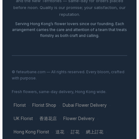
and the New Territories — same-day for orders placed
before noon. Quality is our promise; your satisfaction, our
reputation.
Serving Hong Kong’s flower lovers since our founding. Each
arrangement carries the care and attention of a team that treats
floristry as both craft and calling.
© feteurbane.com — All rights reserved. Every bloom, crafted
with purpose.
Fresh flowers, same-day delivery, Hong Kong wide.
Florist
Florist Shop
Dubai Flower Delivery
·
·
·
UK Florist
香港花店
Flower Delivery
·
·
·
Hong Kong Florist
送花
訂花
網上訂花
·
·
·
·