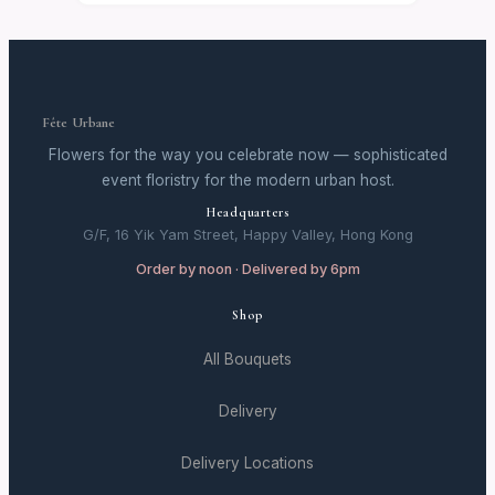
Fête Urbane
Flowers for the way you celebrate now — sophisticated
event floristry for the modern urban host.
Headquarters
G/F, 16 Yik Yam Street, Happy Valley, Hong Kong
Order by noon · Delivered by 6pm
Shop
All Bouquets
Delivery
Delivery Locations