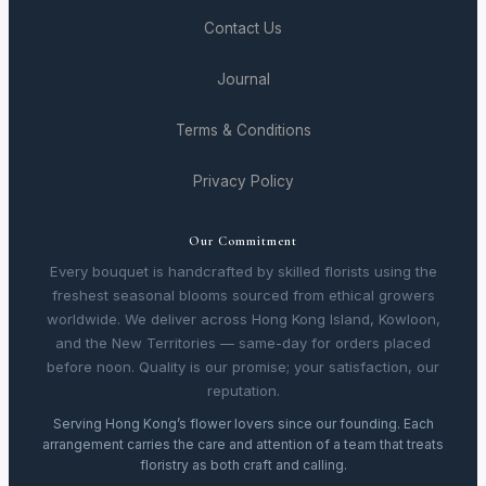
Contact Us
Journal
Terms & Conditions
Privacy Policy
Our Commitment
Every bouquet is handcrafted by skilled florists using the
freshest seasonal blooms sourced from ethical growers
worldwide. We deliver across Hong Kong Island, Kowloon,
and the New Territories — same-day for orders placed
before noon. Quality is our promise; your satisfaction, our
reputation.
Serving Hong Kong’s flower lovers since our founding. Each
arrangement carries the care and attention of a team that treats
floristry as both craft and calling.