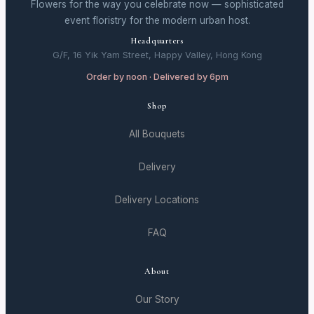
Flowers for the way you celebrate now — sophisticated
event floristry for the modern urban host.
Headquarters
G/F, 16 Yik Yam Street, Happy Valley, Hong Kong
Order by noon · Delivered by 6pm
Shop
All Bouquets
Delivery
Delivery Locations
FAQ
About
Our Story