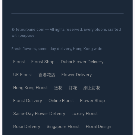
© feteurbane.com — All rights reserved. Every bloom, crafted
with purpose.
Fresh flowers, same-day delivery, Hong Kong wide.
Florist
Florist Shop
Dubai Flower Delivery
·
·
·
UK Florist
香港花店
Flower Delivery
·
·
·
Hong Kong Florist
送花
訂花
網上訂花
·
·
·
·
Florist Delivery
Online Florist
Flower Shop
·
·
·
Same-Day Flower Delivery
Luxury Florist
·
·
Rose Delivery
Singapore Florist
Floral Design
·
·
·