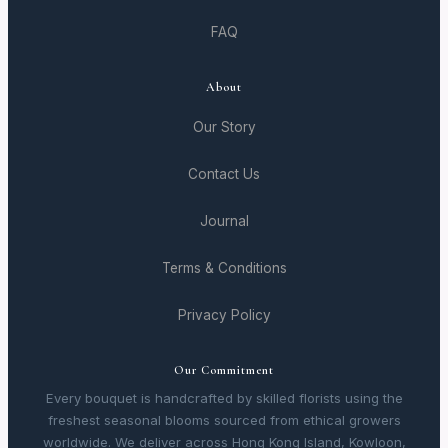
FAQ
About
Our Story
Contact Us
Journal
Terms & Conditions
Privacy Policy
Our Commitment
Every bouquet is handcrafted by skilled florists using the
freshest seasonal blooms sourced from ethical growers
worldwide. We deliver across Hong Kong Island, Kowloon,