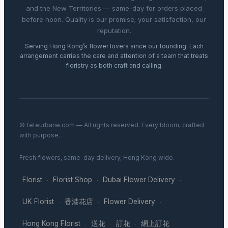
and the New Territories — same-day for orders placed
before noon. Quality is our promise; your satisfaction, our
reputation.
Serving Hong Kong’s flower lovers since our founding. Each
arrangement carries the care and attention of a team that treats
floristry as both craft and calling.
© feteurbane.com — All rights reserved. Every bloom, crafted
with purpose.
Fresh flowers, same-day delivery, Hong Kong wide.
Florist
Florist Shop
Dubai Flower Delivery
·
·
·
UK Florist
香港花店
Flower Delivery
·
·
·
Hong Kong Florist
送花
訂花
網上訂花
·
·
·
·