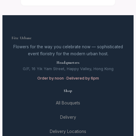
Fête Urbane
Flowers for the way you celebrate now — sophisticated
event floristry for the modern urban host.
Headquarters
G/F, 16 Yik Yam Street, Happy Valley, Hong Kong
Order by noon · Delivered by 6pm
Shop
All Bouquets
Delivery
Delivery Locations