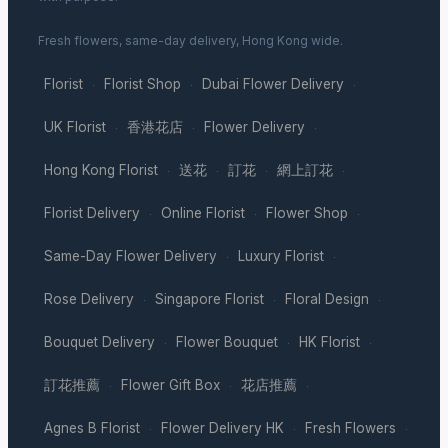
Fresh flowers, same-day delivery, Hong Kong wide.
Florist
Florist Shop
Dubai Flower Delivery
·
·
·
UK Florist
香港花店
Flower Delivery
·
·
·
Hong Kong Florist
送花
訂花
網上訂花
·
·
·
·
Florist Delivery
Online Florist
Flower Shop
·
·
·
Same-Day Flower Delivery
Luxury Florist
·
·
Rose Delivery
Singapore Florist
Floral Design
·
·
·
Bouquet Delivery
Flower Bouquet
HK Florist
·
·
·
訂花推薦
Flower Gift Box
花店推薦
·
·
·
Agnes B Florist
Flower Delivery HK
Fresh Flowers
·
·
·