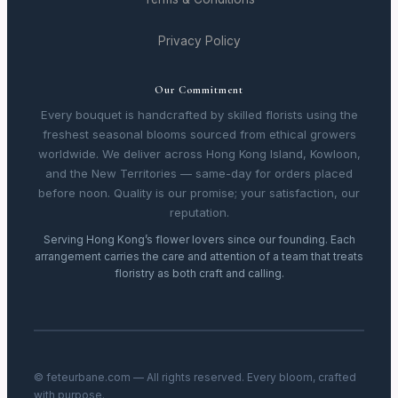
Privacy Policy
Our Commitment
Every bouquet is handcrafted by skilled florists using the
freshest seasonal blooms sourced from ethical growers
worldwide. We deliver across Hong Kong Island, Kowloon,
and the New Territories — same-day for orders placed
before noon. Quality is our promise; your satisfaction, our
reputation.
Serving Hong Kong’s flower lovers since our founding. Each
arrangement carries the care and attention of a team that treats
floristry as both craft and calling.
© feteurbane.com — All rights reserved. Every bloom, crafted
with purpose.