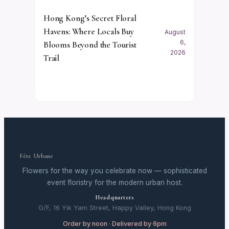
Hong Kong’s Secret Floral
Havens: Where Locals Buy
August
6,
Blooms Beyond the Tourist
2026
Trail
Fête Urbane
Flowers for the way you celebrate now — sophisticated
event floristry for the modern urban host.
Headquarters
G/F, 16 Yik Yam Street, Happy Valley, Hong Kong
Order by noon · Delivered by 6pm