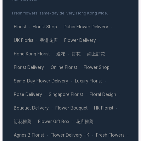
Fresh flowers, same-day delivery, Hong Kong wide.
Florist
Florist Shop
Dubai Flower Delivery
·
·
·
UK Florist
香港花店
Flower Delivery
·
·
·
Hong Kong Florist
送花
訂花
網上訂花
·
·
·
·
Florist Delivery
Online Florist
Flower Shop
·
·
·
Same-Day Flower Delivery
Luxury Florist
·
·
Rose Delivery
Singapore Florist
Floral Design
·
·
·
Bouquet Delivery
Flower Bouquet
HK Florist
·
·
·
訂花推薦
Flower Gift Box
花店推薦
·
·
·
Agnes B Florist
Flower Delivery HK
Fresh Flowers
·
·
·