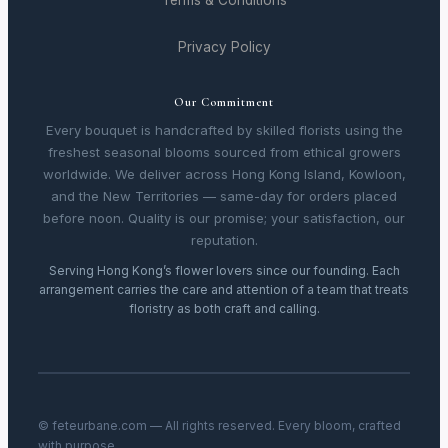
Terms & Conditions
Privacy Policy
Our Commitment
Every bouquet is handcrafted by skilled florists using the
freshest seasonal blooms sourced from ethical growers
worldwide. We deliver across Hong Kong Island, Kowloon,
and the New Territories — same-day for orders placed
before noon. Quality is our promise; your satisfaction, our
reputation.
Serving Hong Kong’s flower lovers since our founding. Each
arrangement carries the care and attention of a team that treats
floristry as both craft and calling.
© feteurbane.com — All rights reserved. Every bloom, crafted
with purpose.